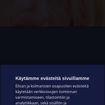
OHJEET JA VINKIT
Käytämme evästeitä sivuillamme
Elisan ja kolmansien osapuolien evästeitä
OMAYHTEISÖ
käytetään verkkosivujen toiminnan
varmistamiseen, tilastointiin ja
VIANSELVITYS
analytiikkaan, sekä sisällön ja