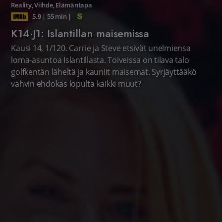
Reality
,
Viihde
,
Elämäntapa
5.9
|
55 min
|
K14·J1: Islantillan maisemissa
Kausi 14, 1/120. Carrie ja Steve etsivät unelmiensa
loma-asuntoa Islantillasta. Toiveissa on tilava talo
golfkentän läheltä ja kauniit maisemat. Syrjäyttääkö
vahvin ehdokas lopulta kaikki muut?