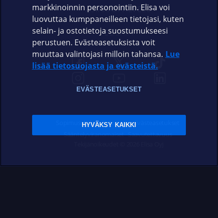
markkinoinnin personointiin. Elisa voi
ASIAKASPALVELU
luovuttaa kumppaneilleen tietojasi, kuten
selain- ja ostotietoja suostumukseesi
ELISA.FI
perustuen. Evästeasetuksista voit
muuttaa valintojasi milloin tahansa.
Lue
lisää tietosuojasta ja evästeistä.
EVÄSTEASETUKSET
Sopimusehdot
Tietosuoja
Evästeasetukset
HYVÄKSY KAIKKI
Sääntelyviranomaiset
Saavutettavuus
Tekijänoikeudet © 2026 Elisa Oyj