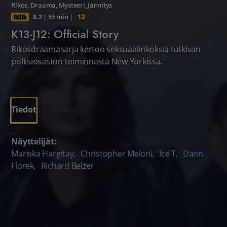
Rikos
,
Draama
,
Mysteeri
,
Jännitys
8.2
|
55 min
|
K13·J12: Official Story
Rikosdraamasarja kertoo seksuaalirikoksia tutkivan
poliisiosaston toiminnasta New Yorkissa.
Tiedot
Näyttelijät:
Mariska Hargitay
,
Christopher Meloni
,
Ice T
,
Dann
Florek
,
Richard Belzer