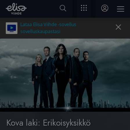
Lataa Elisa Viihde -sovellus
sovelluskaupastasi
Kova laki: Erikoisyksikkö