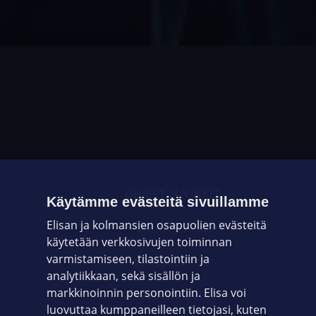
OHJEET JA VINKIT
Käytämme evästeitä sivuillamme
Elisan ja kolmansien osapuolien evästeitä
OMAYHTEISÖ
käytetään verkkosivujen toiminnan
varmistamiseen, tilastointiin ja
VIANSELVITYS
analytiikkaan, sekä sisällön ja
markkinoinnin personointiin. Elisa voi
ASIAKASPALVELU
luovuttaa kumppaneilleen tietojasi, kuten