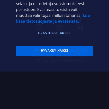
selain- ja ostotietoja suostumukseesi
ELISA.FI
perustuen. Evästeasetuksista voit
muuttaa valintojasi milloin tahansa.
Lue
lisää tietosuojasta ja evästeistä.
EVÄSTEASETUKSET
Sopimusehdot
Tietosuoja
Evästeasetukset
HYVÄKSY KAIKKI
Sääntelyviranomaiset
Saavutettavuus
Tekijänoikeudet © 2026 Elisa Oyj