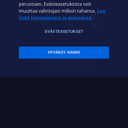
perustuen. Evästeasetuksista voit
muuttaa valintojasi milloin tahansa.
Lue
lisää tietosuojasta ja evästeistä.
EVÄSTEASETUKSET
Sopimusehdot
Tietosuoja
Evästeasetukset
HYVÄKSY KAIKKI
Sääntelyviranomaiset
Saavutettavuus
Tekijänoikeudet © 2026 Elisa Oyj