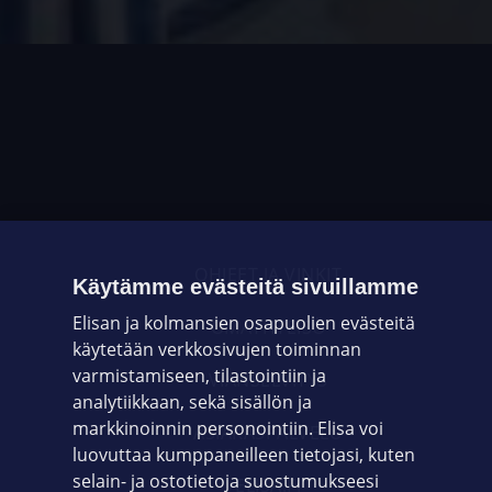
OHJEET JA VINKIT
Käytämme evästeitä sivuillamme
Elisan ja kolmansien osapuolien evästeitä
OMAYHTEISÖ
käytetään verkkosivujen toiminnan
varmistamiseen, tilastointiin ja
VIANSELVITYS
analytiikkaan, sekä sisällön ja
markkinoinnin personointiin. Elisa voi
ASIAKASPALVELU
luovuttaa kumppaneilleen tietojasi, kuten
selain- ja ostotietoja suostumukseesi
ELISA.FI