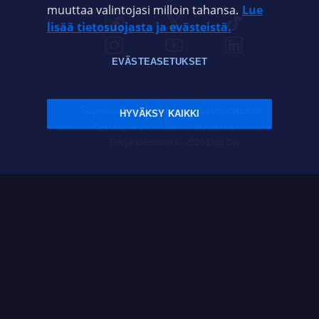
muuttaa valintojasi milloin tahansa.
Lue
lisää tietosuojasta ja evästeistä.
EVÄSTEASETUKSET
Sopimusehdot
Tietosuoja
Evästeasetukset
HYVÄKSY KAIKKI
Sääntelyviranomaiset
Saavutettavuus
Tekijänoikeudet © 2026 Elisa Oyj