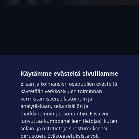
OHJEET JA VINKIT
Käytämme evästeitä sivuillamme
Elisan ja kolmansien osapuolien evästeitä
OMAYHTEISÖ
käytetään verkkosivujen toiminnan
varmistamiseen, tilastointiin ja
VIANSELVITYS
analytiikkaan, sekä sisällön ja
markkinoinnin personointiin. Elisa voi
ASIAKASPALVELU
luovuttaa kumppaneilleen tietojasi, kuten
selain- ja ostotietoja suostumukseesi
ELISA.FI
perustuen. Evästeasetuksista voit