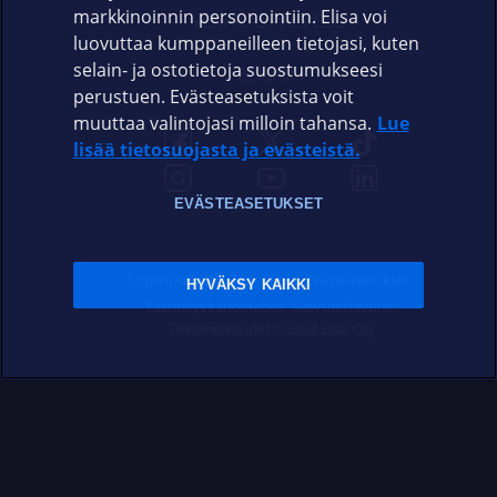
markkinoinnin personointiin. Elisa voi
ASIAKASPALVELU
luovuttaa kumppaneilleen tietojasi, kuten
selain- ja ostotietoja suostumukseesi
ELISA.FI
perustuen. Evästeasetuksista voit
muuttaa valintojasi milloin tahansa.
Lue
lisää tietosuojasta ja evästeistä.
EVÄSTEASETUKSET
Sopimusehdot
Tietosuoja
Evästeasetukset
HYVÄKSY KAIKKI
Sääntelyviranomaiset
Saavutettavuus
Tekijänoikeudet © 2026 Elisa Oyj