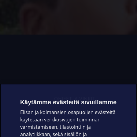
OHJEET JA VINKIT
Käytämme evästeitä sivuillamme
Elisan ja kolmansien osapuolien evästeitä
OMAYHTEISÖ
käytetään verkkosivujen toiminnan
varmistamiseen, tilastointiin ja
VIANSELVITYS
analytiikkaan, sekä sisällön ja