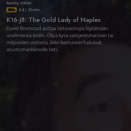
Reality
,
Viihde
6.8
|
25 min
K16·J8: The Gold Lady of Naples
David Bromstad auttaa lottovoittajia löytämään
unelmiensa kodin. Olipa kyse satojentuhansien tai
miljoonien voitosta, äkkirikastuneet haluavat
asuntomarkkinoille heti.