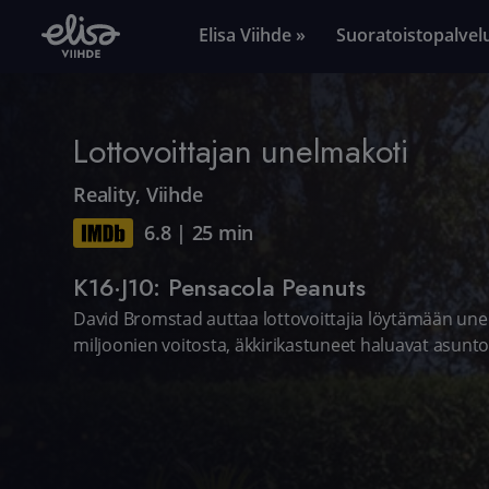
Elisa Viihde »
Suoratoistopalvel
Lottovoittajan unelmakoti
Reality
,
Viihde
6.8
|
25 min
K16·J10: Pensacola Peanuts
David Bromstad auttaa lottovoittajia löytämään unel
miljoonien voitosta, äkkirikastuneet haluavat asunto