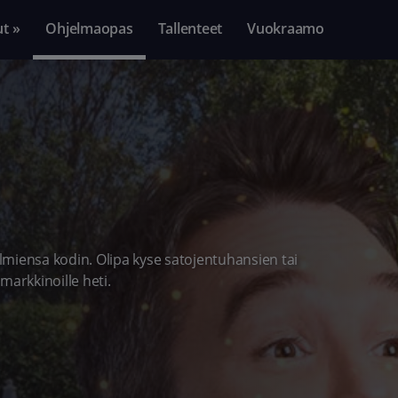
ut »
Ohjelmaopas
Tallenteet
Vuokraamo
miensa kodin. Olipa kyse satojentuhansien tai
markkinoille heti.