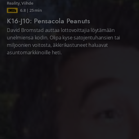
Reality
,
Viihde
6.8
|
25 min
K16·J10: Pensacola Peanuts
David Bromstad auttaa lottovoittajia löytämään
unelmiensa kodin. Olipa kyse satojentuhansien tai
miljoonien voitosta, äkkirikastuneet haluavat
asuntomarkkinoille heti.