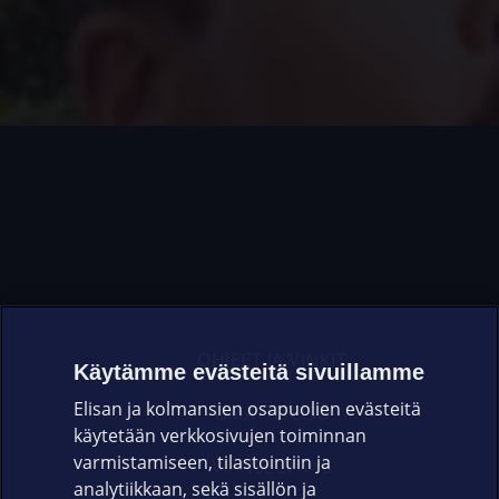
OHJEET JA VINKIT
Käytämme evästeitä sivuillamme
Elisan ja kolmansien osapuolien evästeitä
OMAYHTEISÖ
käytetään verkkosivujen toiminnan
varmistamiseen, tilastointiin ja
VIANSELVITYS
analytiikkaan, sekä sisällön ja