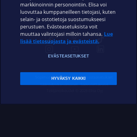
markkinoinnin personointiin. Elisa voi
ASIAKASPALVELU
luovuttaa kumppaneilleen tietojasi, kuten
selain- ja ostotietoja suostumukseesi
ELISA.FI
perustuen. Evästeasetuksista voit
muuttaa valintojasi milloin tahansa.
Lue
lisää tietosuojasta ja evästeistä.
EVÄSTEASETUKSET
Sopimusehdot
Tietosuoja
Evästeasetukset
HYVÄKSY KAIKKI
Sääntelyviranomaiset
Saavutettavuus
Tekijänoikeudet © 2026 Elisa Oyj