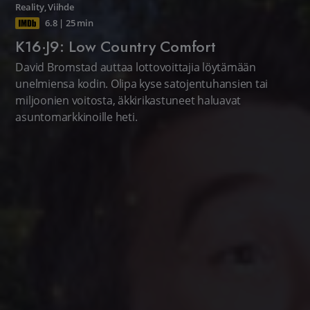
Reality
,
Viihde
6.8
|
25 min
K16·J9: Low Country Comfort
David Bromstad auttaa lottovoittajia löytämään
unelmiensa kodin. Olipa kyse satojentuhansien tai
miljoonien voitosta, äkkirikastuneet haluavat
asuntomarkkinoille heti.