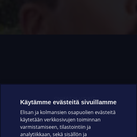
OHJEET JA VINKIT
Käytämme evästeitä sivuillamme
Elisan ja kolmansien osapuolien evästeitä
OMAYHTEISÖ
käytetään verkkosivujen toiminnan
varmistamiseen, tilastointiin ja
VIANSELVITYS
analytiikkaan, sekä sisällön ja