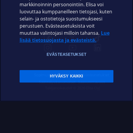
markkinoinnin personointiin. Elisa voi
ASIAKASPALVELU
luovuttaa kumppaneilleen tietojasi, kuten
selain- ja ostotietoja suostumukseesi
ELISA.FI
perustuen. Evästeasetuksista voit
muuttaa valintojasi milloin tahansa.
Lue
lisää tietosuojasta ja evästeistä.
EVÄSTEASETUKSET
Sopimusehdot
Tietosuoja
Evästeasetukset
HYVÄKSY KAIKKI
Sääntelyviranomaiset
Saavutettavuus
Tekijänoikeudet © 2026 Elisa Oyj