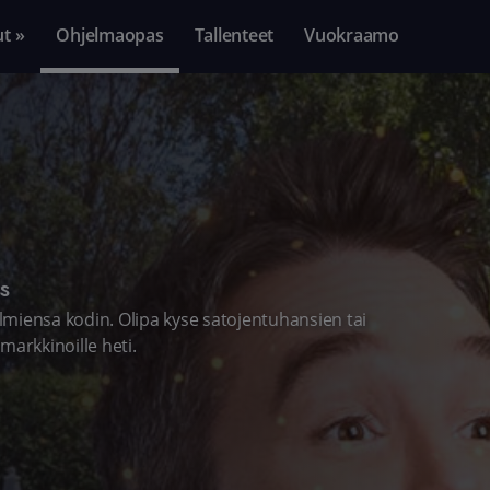
ut »
Ohjelmaopas
Tallenteet
Vuokraamo
s
miensa kodin. Olipa kyse satojentuhansien tai
markkinoille heti.