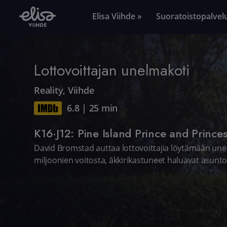
Elisa Viihde »
Suoratoistopalvel
Lottovoittajan unelmakoti
Reality
,
Viihde
6.8
|
25 min
K16·J12: Pine Island Prince and Princes
David Bromstad auttaa lottovoittajia löytämään unel
miljoonien voitosta, äkkirikastuneet haluavat asunto