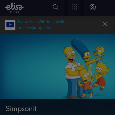
Lataa Elisa Viihde -sovellus
sovelluskaupastasi
Simpsonit