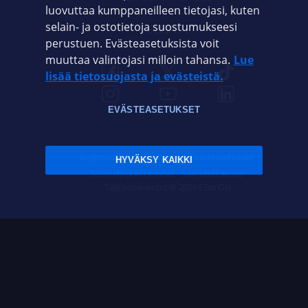
luovuttaa kumppaneilleen tietojasi, kuten
selain- ja ostotietoja suostumukseesi
ELISA.FI
perustuen. Evästeasetuksista voit
muuttaa valintojasi milloin tahansa.
Lue
lisää tietosuojasta ja evästeistä.
EVÄSTEASETUKSET
Sopimusehdot
Tietosuoja
Evästeasetukset
HYVÄKSY KAIKKI
Sääntelyviranomaiset
Saavutettavuus
Tekijänoikeudet © 2026 Elisa Oyj