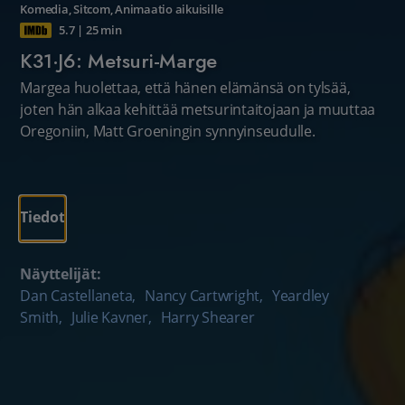
Komedia
,
Sitcom
,
Animaatio aikuisille
5.7
|
25 min
K31·J6: Metsuri-Marge
Margea huolettaa, että hänen elämänsä on tylsää,
joten hän alkaa kehittää metsurintaitojaan ja muuttaa
Oregoniin, Matt Groeningin synnyinseudulle.
Tiedot
Näyttelijät:
Dan Castellaneta
,
Nancy Cartwright
,
Yeardley
Smith
,
Julie Kavner
,
Harry Shearer