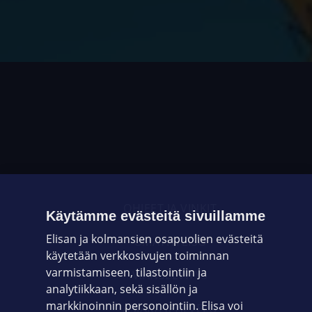
OHJEET JA VINKIT
Käytämme evästeitä sivuillamme
Elisan ja kolmansien osapuolien evästeitä
OMAYHTEISÖ
käytetään verkkosivujen toiminnan
varmistamiseen, tilastointiin ja
VIANSELVITYS
analytiikkaan, sekä sisällön ja
markkinoinnin personointiin. Elisa voi
ASIAKASPALVELU