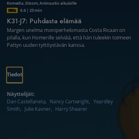
Komedia
,
Sitcom
,
Animaatio aikuisille
6.6
|
25 min
K31·J7: Puhdasta elämää
Margen unelma moniperhelomasta Costa Ricaan on
pilalla, kun Homerille selviää, että hän tuleekin toimeen
Pattyn uuden tyttöystävän kanssa.
Tiedot
Näyttelijät:
Dan Castellaneta
,
Nancy Cartwright
,
Yeardley
Smith
,
Julie Kavner
,
Harry Shearer