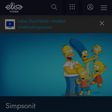
Lataa Elisa Viihde -sovellus
sovelluskaupastasi
Simpsonit