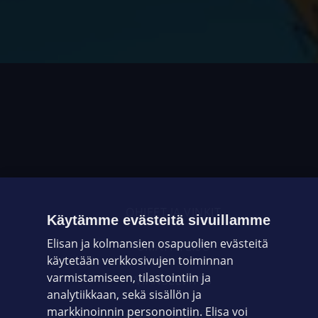
OHJEET JA VINKIT
Käytämme evästeitä sivuillamme
Elisan ja kolmansien osapuolien evästeitä
OMAYHTEISÖ
käytetään verkkosivujen toiminnan
varmistamiseen, tilastointiin ja
VIANSELVITYS
analytiikkaan, sekä sisällön ja
markkinoinnin personointiin. Elisa voi
ASIAKASPALVELU