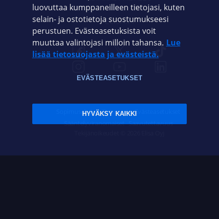
luovuttaa kumppaneilleen tietojasi, kuten
selain- ja ostotietoja suostumukseesi
ELISA.FI
perustuen. Evästeasetuksista voit
muuttaa valintojasi milloin tahansa.
Lue
lisää tietosuojasta ja evästeistä.
EVÄSTEASETUKSET
Sopimusehdot
Tietosuoja
Evästeasetukset
HYVÄKSY KAIKKI
Sääntelyviranomaiset
Saavutettavuus
Tekijänoikeudet © 2026 Elisa Oyj