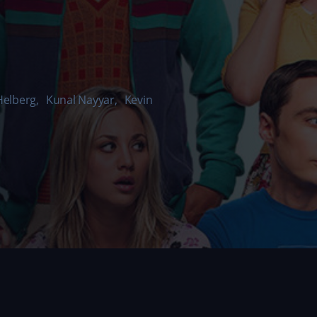
Helberg
,
Kunal Nayyar
,
Kevin