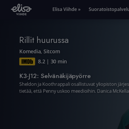
Elisa Viihde »
Suoratoistopalvel
Rillit huurussa
Komedia
,
Sitcom
8.2
|
30 min
K3·J12: Selvänäkijäpyörre
Sheldon ja Koothrappali osallistuvat yliopiston järje
tietää, että Penny uskoo meedioihin. Danica McKella