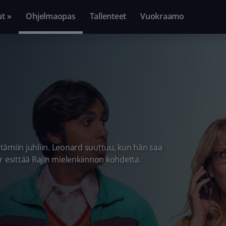
ut »
Ohjelmaopas
Tallenteet
Vuokraamo
stämiin juhliin. Leonard suuttuu, kun hän saa
r esittää Rajin mielenkiinnon kohdetta.