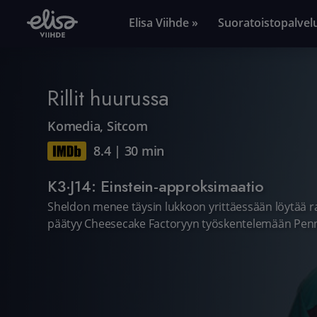
Elisa Viihde »
Suoratoistopalvel
Rillit huurussa
Komedia
,
Sitcom
8.4
|
30 min
K3·J14: Einstein-approksimaatio
Sheldon menee täysin lukkoon yrittäessään löytää r
päätyy Cheesecake Factoryyn työskentelemään Pen