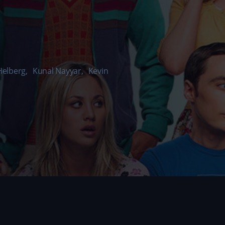
Helberg
,
Kunal Nayyar
,
Kevin