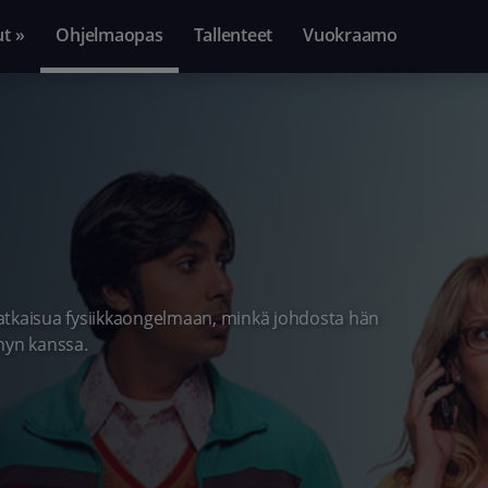
ut »
Ohjelmaopas
Tallenteet
Vuokraamo
atkaisua fysiikkaongelmaan, minkä johdosta hän
nyn kanssa.