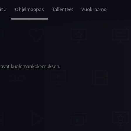
ut »
Ohjelmaopas
Tallenteet
Vuokraamo
akavat kuolemankokemuksen.